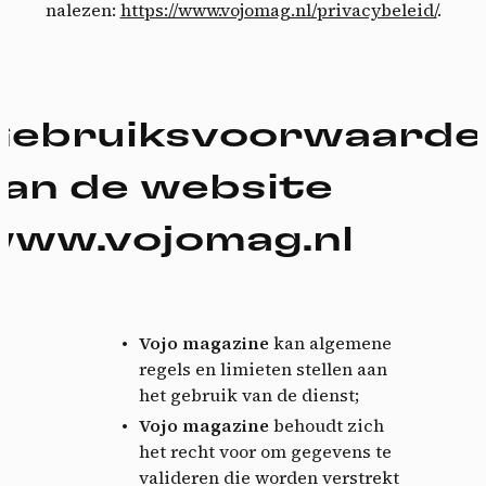
nalezen:
https://www.vojomag.nl/privacybeleid/
.
Gebruiksvoorwaarde
Cookies management
panel
an de website
www.vojomag.nl
By allowing these third party services, you accept their
cookies and the use of tracking technologies necessary for
their proper functioning.
Privacy policy
Vojo magazine
kan algemene
Allow all cookies
Deny all cookies
regels en limieten stellen aan
het gebruik van de dienst;
Vojo magazine
behoudt zich
het recht voor om gegevens te
valideren die worden verstrekt
Videos