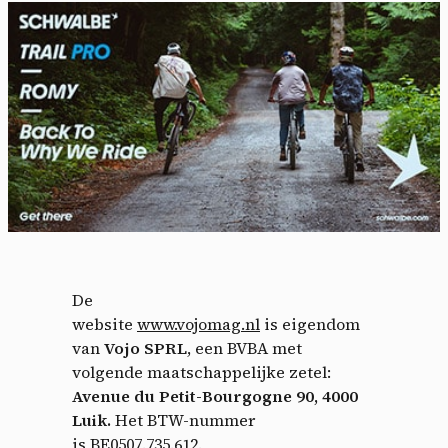
De
website
www.vojomag.nl
is eigendom
van
Vojo SPRL
, een BVBA met
volgende maatschappelijke zetel:
Avenue du Petit-Bourgogne 90, 4000
Luik.
Het BTW-nummer
is BE0507.735.612.