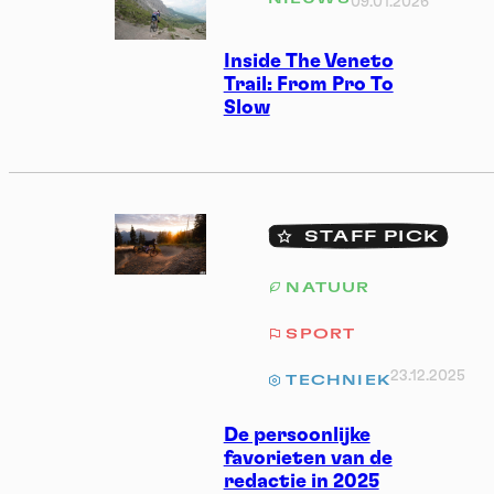
09.01.2026
Inside The Veneto
Trail: From Pro To
Slow
STAFF PICK
NATUUR
SPORT
23.12.2025
TECHNIEK
De persoonlijke
favorieten van de
redactie in 2025