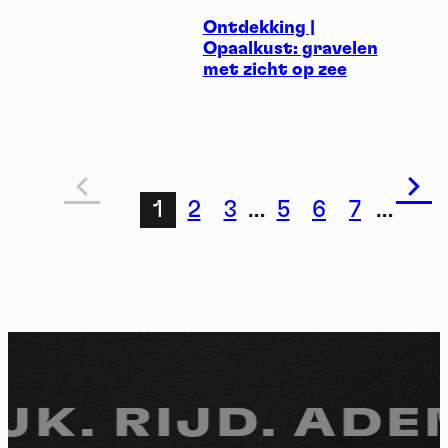
Ontdekking |
Opaalkust: gravelen
met zicht op zee
1
2
3
…
5
6
7
…
JK.
RIJD. ADEM