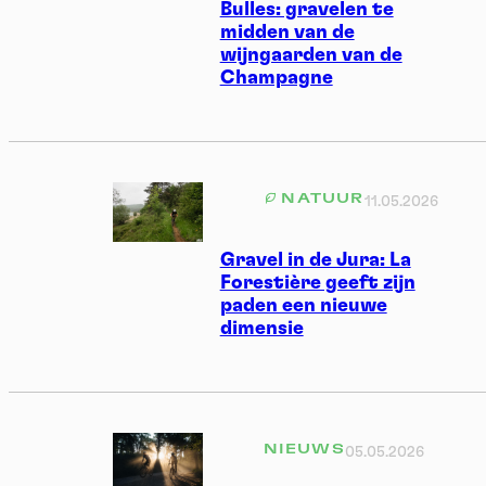
Bulles: gravelen te
midden van de
wijngaarden van de
Champagne
NATUUR
11.05.2026
Gravel in de Jura: La
Forestière geeft zijn
paden een nieuwe
dimensie
NIEUWS
05.05.2026