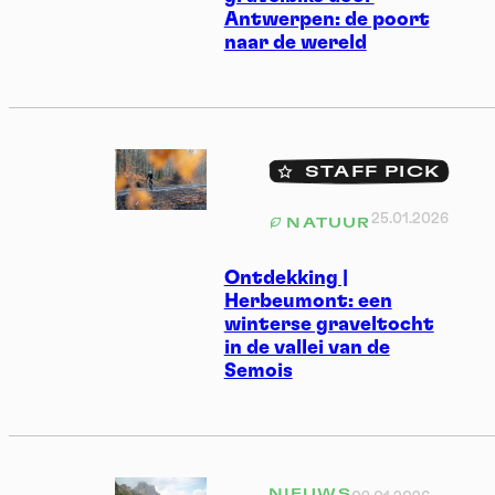
Antwerpen: de poort
naar de wereld
STAFF PICK
25.01.2026
NATUUR
Ontdekking |
Herbeumont: een
winterse graveltocht
in de vallei van de
Semois
NIEUWS