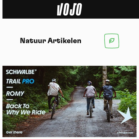
Home
Natuur
Natuur Artikelen
Sport
Techniek
Actua
Video’s
Dossiers