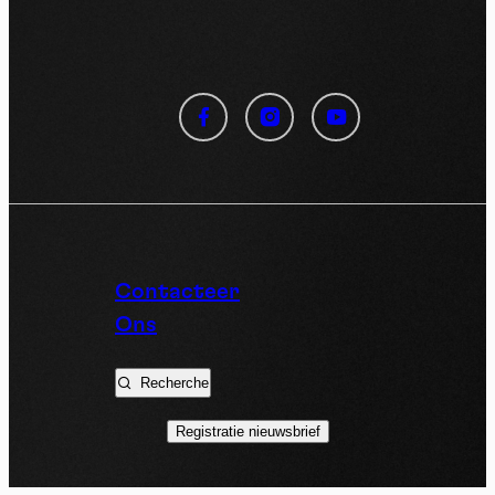
Cookies management
panel
By allowing these third party services, you accept their
cookies and the use of tracking technologies necessary for
their proper functioning.
Privacy policy
Contacteer
Ons
Allow all cookies
Deny all cookies
Recherche
Registratie nieuwsbrief
Videos