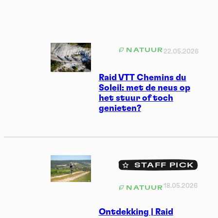
NATUUR
22.05.2026
Raid VTT Chemins du
Soleil: met de neus op
het stuur of toch
genieten?
STAFF PICK
18.05.2026
NATUUR
Ontdekking | Raid