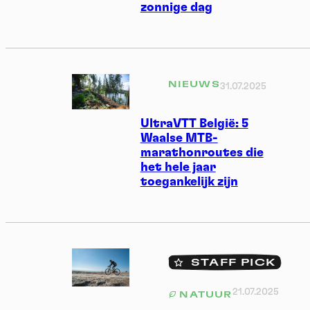
zonnige dag
NIEUWS
31.07.2025
UltraVTT België: 5
Waalse MTB-
marathonroutes die
het hele jaar
toegankelijk zijn
STAFF PICK
21.07.2025
NATUUR