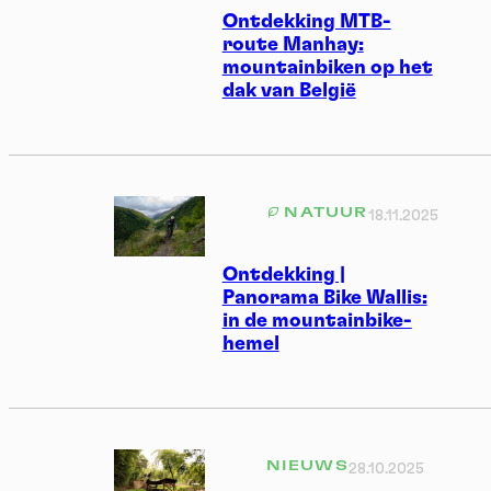
Ontdekking MTB-
route Manhay:
mountainbiken op het
dak van België
NATUUR
18.11.2025
Ontdekking |
Panorama Bike Wallis:
in de mountainbike-
hemel
NIEUWS
28.10.2025