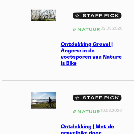
STAFF PICK
02.05.2026
NATUUR
Ontdekking Gravel |
Angers: in de
voetsporen van Nature
is Bike
STAFF PICK
10.03.2026
NATUUR
Ontdekking | Met de
gravelbike door