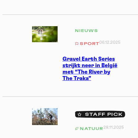
NIEUWS
06.12.2025
SPORT
Gravel Earth Series
strijkt neer in België
met “The River by
The Traka”
STAFF PICK
28.11.2025
NATUUR