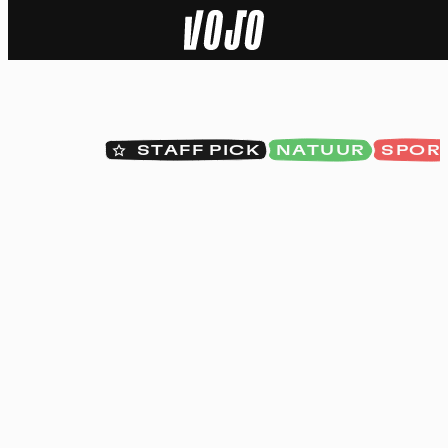
Home
Natuur
STAFF PICK
NATUUR
SPOR
Sport
Techniek
Actua
Video’s
Dossiers