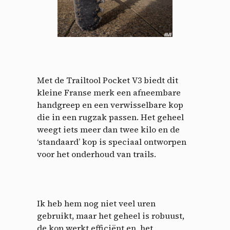
Met de Trailtool Pocket V3 biedt dit
kleine Franse merk een afneembare
handgreep en een verwisselbare kop
die in een rugzak passen. Het geheel
weegt iets meer dan twee kilo en de
Cookies management
‘standaard’ kop is speciaal ontworpen
voor het onderhoud van trails.
panel
By allowing these third party services, you accept their
cookies and the use of tracking technologies necessary for
their proper functioning.
Ik heb hem nog niet veel uren
gebruikt, maar het geheel is robuust,
Privacy policy
de kop werkt efficiënt en, het