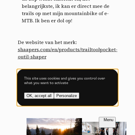
belangrijkste, ik kan er direct mee de
Allow all cookies
Deny all cookies
trails op met mijn mountainbike of e-
MTB. Ik ben er dol op!
Videos
De website van het merk:
shaapers.com/en/products/trailtoolpocket-
Video sharing services help to add rich media on the
outil-shaper
site and increase its visibility.
Vimeo
disallowed
-
This service can
install 8 cookies.
This site uses cookies and gives you control over
Verhalen vertellen
what you want to activate
Allow
Deny
OK, accept all
Personalize
YouTube
disallowed
-
This service can
install 4 cookies.
Allow
Deny
FR
NL