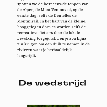
spotten we de besneeuwde toppen van
de Alpen, de Mont Ventoux of, op de
eerste dag, zelfs de Dentelles de
Montmirail. In het hart van de kleine,
hooggelegen dorpjes worden zelfs de
recreatieve fietsers door de lokale
bevolking toegejuicht, en je zou bijna
zin krijgen om een duik te nemen in de
rivieren waar je herhaaldelijk
langsrijdt.
Cookies management
panel
De wedstrijd
By allowing these third party services, you accept their
cookies and the use of tracking technologies necessary for
their proper functioning.
Privacy policy