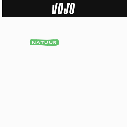
Home
Natuur
NATUUR
Sport
Techniek
Actua
Video’s
Dossiers