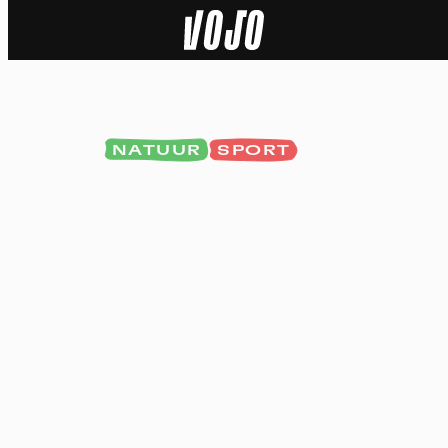
Home
Natuur
NATUUR
SPORT
Sport
Techniek
Actua
Video’s
Dossiers