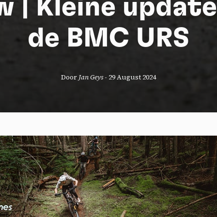
w | Kleine update
de BMC URS
Door
Jan Geys
-
29 August 2024
okies management panel
wing these third party services, you accept their cookies and the use
g technologies necessary for their proper functioning.
y policy
all cookies
Deny all cookies