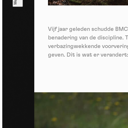
T
V
v
Vijf jaar geleden schudde BMC 
Ik 
een
benadering van de discipline. 
verbazingwekkende voorvering.
geven. Dit is wat er verandert