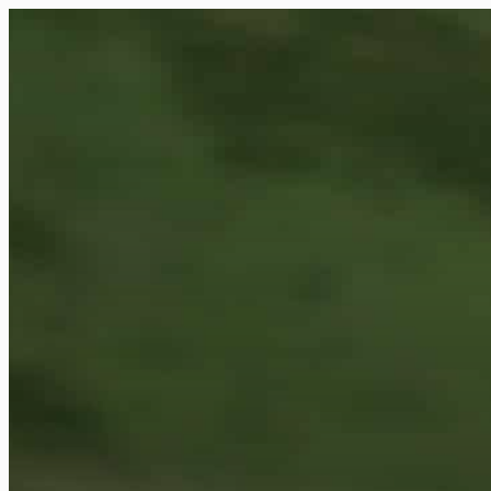
FR
NL