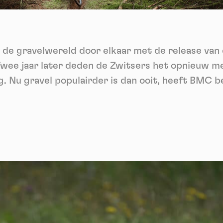
ech
Videos
ideo sharing services help to add rich media on the site and increase
isibility.
*
de gravelwereld door elkaar met de release van d
Vimeo
disallowed
ga akkoord met het ontvangen van deze nieuwsbrief en begrijp dat ik me op elk m
-
This service can install 8 cookies.
voudig kan afmelden
Twee jaar later deden de Zwitsers het opnieuw me
Allow
Deny
Aanmelden
 Nu gravel populairder is dan ooit, heeft BMC be
:
YouTube
disallowed
-
This service can install 4 cookies.
Allow
Deny