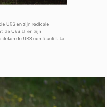
nie
*
 its
*
e URS en zijn radicale
oment
t de URS LT en zijn
sloten de URS een facelift te