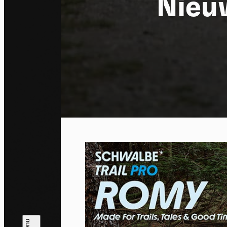
Nieu
Co
By allo
trackin
Privac
Allow 