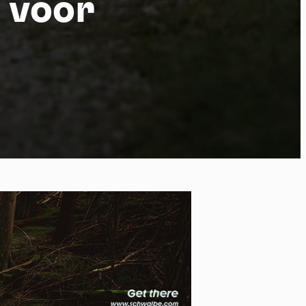
 voor
 of