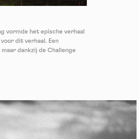
nie
*
 its
*
ng vormde het epische verhaal
oment
voor dit verhaal. Een
, maar dankzij de Challenge