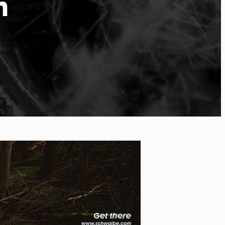
n
 of