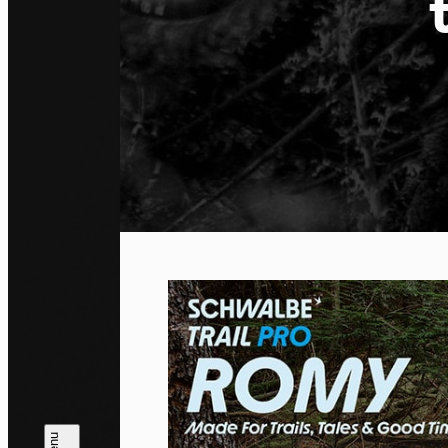
Co
By allo
trackin
Privac
Allow 