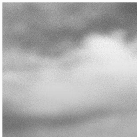
FR
NL