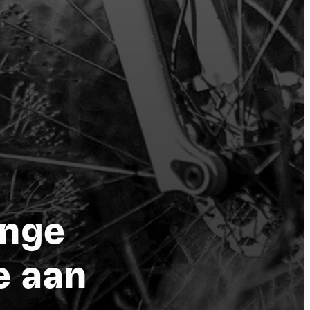
enge
por
 aan