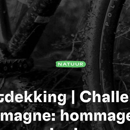
NATUUR
dekking | Chall
S
rmagne: hommage