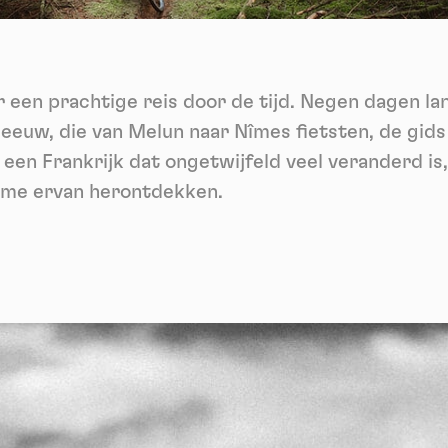
ech
Videos
ideo sharing services help to add rich media on the site and increase
isibility.
*
 een prachtige reis door de tijd. Negen dagen la
Vimeo
disallowed
ga akkoord met het ontvangen van deze nieuwsbrief en begrijp dat ik me op elk m
-
This service can install 8 cookies.
voudig kan afmelden
eeuw, die van Melun naar Nîmes fietsten, de gids 
Allow
Deny
Aanmelden
een Frankrijk dat ongetwijfeld veel veranderd is
me ervan herontdekken.
YouTube
disallowed
-
This service can install 4 cookies.
Allow
Deny