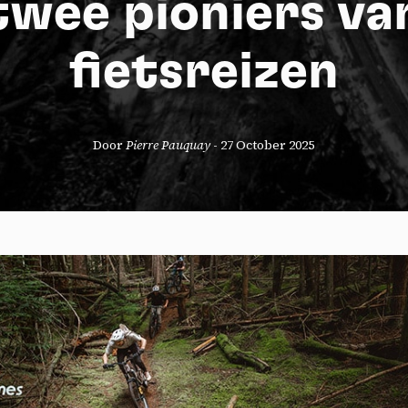
twee pioniers va
fietsreizen
Door
Pierre Pauquay
-
27 October 2025
okies management panel
wing these third party services, you accept their cookies and the use
g technologies necessary for their proper functioning.
y policy
all cookies
Deny all cookies