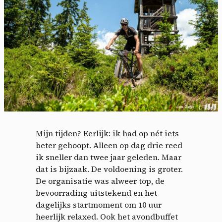
Cookies management
Mijn tijden? Eerlijk: ik had op nét iets
beter gehoopt. Alleen op dag drie reed
panel
ik sneller dan twee jaar geleden. Maar
dat is bijzaak. De voldoening is groter.
By allowing these third party services, you accept their
De organisatie was alweer top, de
cookies and the use of tracking technologies necessary for
bevoorrading uitstekend en het
their proper functioning.
dagelijks startmoment om 10 uur
Privacy policy
heerlijk relaxed. Ook het avondbuffet