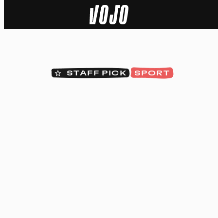
Home
Natuur
STAFF PICK
SPORT
Sport
Techniek
Actua
Video’s
Dossiers