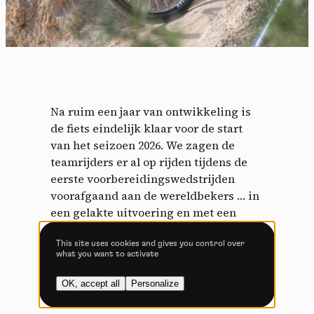
cookies and the use of tracking technologies necessary for
their proper functioning.
Privacy policy
Allow all cookies
Deny all cookies
Na ruim een jaar van ontwikkeling is
de fiets eindelijk klaar voor de start
van het seizoen 2026. We zagen de
Videos
teamrijders er al op rijden tijdens de
eerste voorbereidingswedstrijden
Video sharing services help to add rich media on the
voorafgaand aan de wereldbekers … in
site and increase its visibility.
een gelakte uitvoering en met een
Vimeo
disallowed
-
This service can
afwerkingsniveau dat eerder doet
install 8 cookies.
denken aan een perfect volwaardige
This site uses cookies and gives you control over
what you want to activate
Allow
Deny
fiets dan aan een prototype.
OK, accept all
Personalize
YouTube
disallowed
-
This service can
install 4 cookies.