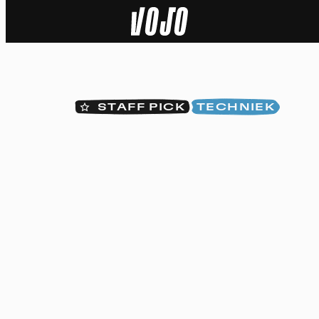
Home
Natuur
STAFF PICK
TECHNIEK
Sport
Techniek
Actua
Video’s
Dossiers