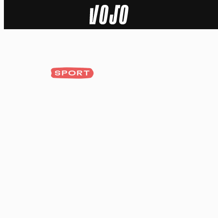
Home
Natuur
SPORT
Sport
Techniek
Actua
Video’s
Dossiers