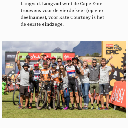
Langvad. Langvad wint de Cape Epic
trouwens voor de vierde keer (op vier
deelnames), voor Kate Courtney is het
de eerste eindzege.
Cookies management
panel
By allowing these third party services, you accept their
cookies and the use of tracking technologies necessary for
their proper functioning.
Privacy policy