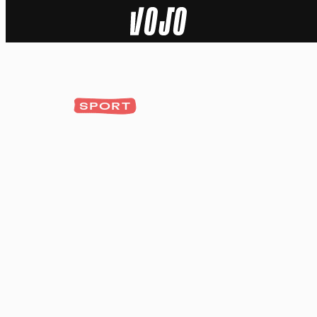
Home
Natuur
SPORT
Sport
Techniek
Actua
Video’s
Dossiers