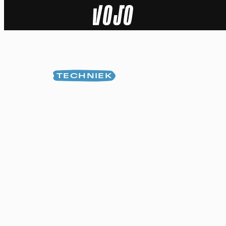
Home
Natuur
TECHNIEK
Sport
Techniek
Actua
Video’s
Dossiers