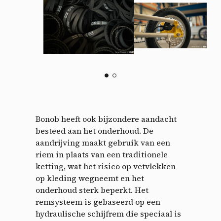
Bonob heeft ook bijzondere aandacht
Cookies management
besteed aan het onderhoud. De
aandrijving maakt gebruik van een
panel
riem in plaats van een traditionele
ketting, wat het risico op vetvlekken
By allowing these third party services, you accept their
op kleding wegneemt en het
cookies and the use of tracking technologies necessary for
onderhoud sterk beperkt. Het
their proper functioning.
remsysteem is gebaseerd op een
Privacy policy
hydraulische schijfrem die speciaal is