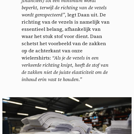
financieel) tot een minimum wordt
beperkt, terwijl de richting van de vezels
wordt gerespecteerd”
, legt Daan uit. De
richting van de vezels is namelijk van
essentieel belang, afhankelijk van
waar het stuk stof voor dient. Daan
schetst het voorbeeld van de zakken
op de achterkant van onze
wielershirts:
“Als je de vezels in een
verkeerde richting knipt, heeft de stof van
de zakken niet de juiste elasticiteit om de
Cookies management
inhoud erin vast te houden.”
panel
By allowing these third party services, you accept their
cookies and the use of tracking technologies necessary for
their proper functioning.
Privacy policy