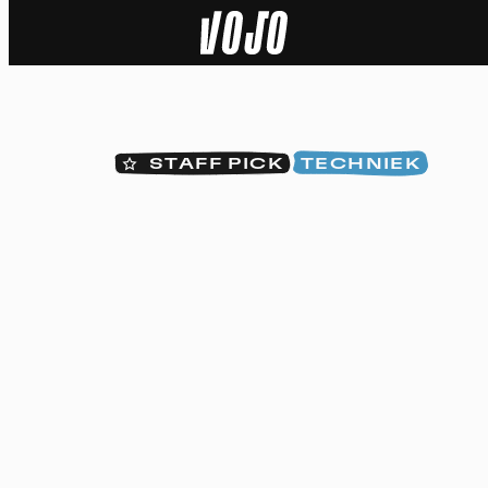
Home
Natuur
STAFF PICK
TECHNIEK
Sport
Techniek
Actua
Video’s
Dossiers