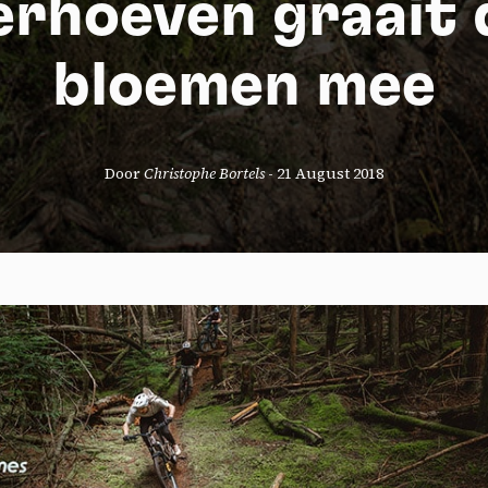
erhoeven graait 
bloemen mee
Door
Christophe Bortels
-
21 August 2018
okies management panel
wing these third party services, you accept their cookies and the use
g technologies necessary for their proper functioning.
y policy
all cookies
Deny all cookies