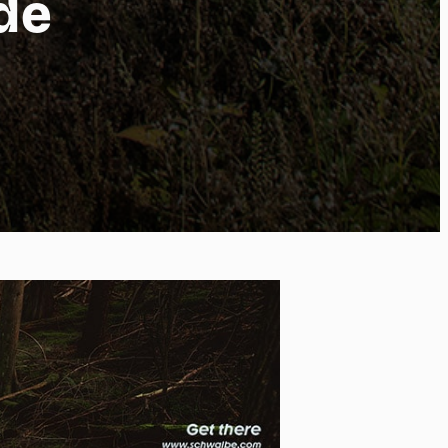
de
 of