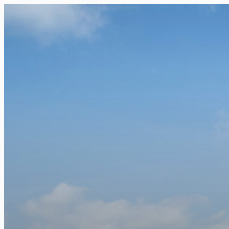
FR
NL