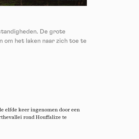
nie
*
 its
*
standigheden. De grote
oment
n om het laken naar zich toe te
 de elfde keer ingenomen door een
thevallei rond Houffalize te