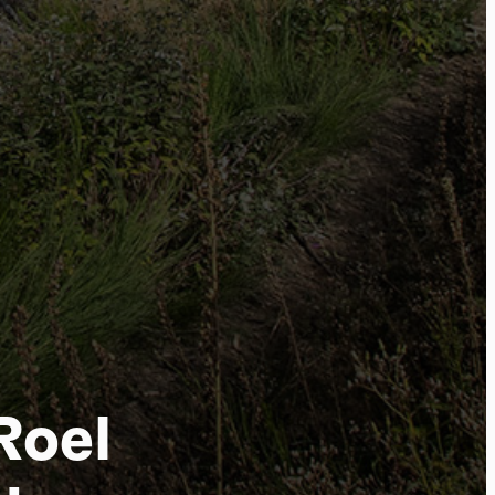
por
Roel