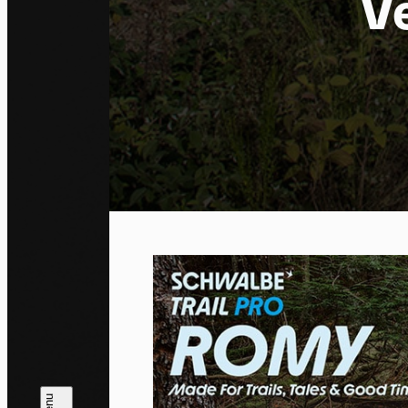
V
Co
By allo
trackin
Privac
Allow 