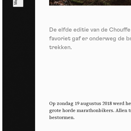
T
V
v
De elfde editie van de Chouf
Ik 
een
favoriet gaf er onderweg de br
trekken.
Op zondag 19 augustus 2018 werd het
grote horde marathonbikers. Allen t
bestormen.