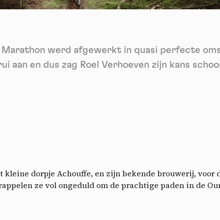
ech
Videos
ideo sharing services help to add rich media on the site and increase
isibility.
*
fe Marathon werd afgewerkt in quasi perfecte om
Vimeo
disallowed
ga akkoord met het ontvangen van deze nieuwsbrief en begrijp dat ik me op elk m
-
This service can install 8 cookies.
voudig kan afmelden
ui aan en dus zag Roel Verhoeven zijn kans schoo
Allow
Deny
Aanmelden
YouTube
disallowed
-
This service can install 4 cookies.
Allow
Deny
 kleine dorpje Achouffe, en zijn bekende brouwerij, voor
rappelen ze vol ongeduld om de prachtige paden in de Our