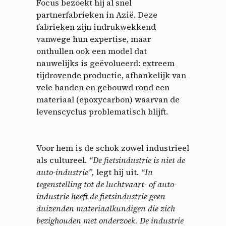
Focus bezoekt hij al snel
partnerfabrieken in Azië. Deze
fabrieken zijn indrukwekkend
vanwege hun expertise, maar
onthullen ook een model dat
nauwelijks is geëvolueerd: extreem
tijdrovende productie, afhankelijk van
vele handen en gebouwd rond een
materiaal (epoxycarbon) waarvan de
levenscyclus problematisch blijft.
Cookies management
Voor hem is de schok zowel industrieel
panel
als cultureel.
“De fietsindustrie is niet de
auto-industrie”,
legt hij uit.
“In
By allowing these third party services, you accept their
tegenstelling tot de luchtvaart- of auto-
cookies and the use of tracking technologies necessary for
industrie heeft de fietsindustrie geen
their proper functioning.
duizenden materiaalkundigen die zich
Privacy policy
bezighouden met onderzoek. De industrie