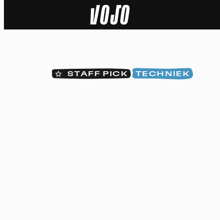
Home
Natuur
STAFF PICK
TECHNIEK
Sport
Techniek
Actua
Video’s
Dossiers