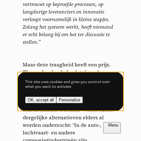
vertrouwt op beproefde processen, op
Allow all cookies
Deny all cookies
langdurige leveranciers en innovatie
verloopt voornamelijk in kleine stapjes.
Zolang het systeem werkt, heeft niemand
er echt belang bij om het ter discussie te
Videos
stellen.”
Video sharing services help to add rich media on the
site and increase its visibility.
Maar deze traagheid heeft een prijs.
Vimeo
disallowed
Thermohardende koolstofvezels
-
This service can
install 8 cookies.
vereisen niet alleen omslachtige,
This site uses cookies and gives you control over
handmatige processen, maar ze zetten
what you want to activate
Allow
Deny
de industrie ook vast aan het einde van
OK, accept all
Personalize
de levenscyclus. En voor Paul moest er
YouTube
disallowed
-
This service can
een alternatief bestaan. Vooral omdat
install 4 cookies.
dergelijke alternatieven elders al
Allow
Deny
FR
NL
worden onderzocht: “In de auto-,
luchtvaart- en andere
composietindustrieën zijn