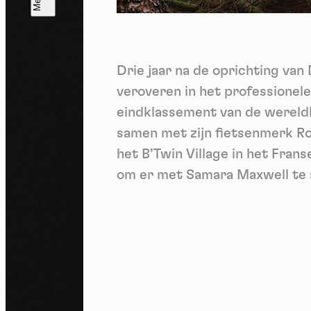
T
V
v
Drie jaar na de oprichting va
Ik 
een
veroveren in het professionel
eindklassement van de wereldb
samen met zijn fietsenmerk Ro
het B’Twin Village in het Fran
om er met Samara Maxwell te s