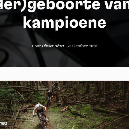
er)geboorte va
kampioene
Door
Olivier Béart
-
23 October 2025
okies management panel
wing these third party services, you accept their cookies and the use
g technologies necessary for their proper functioning.
y policy
all cookies
Deny all cookies