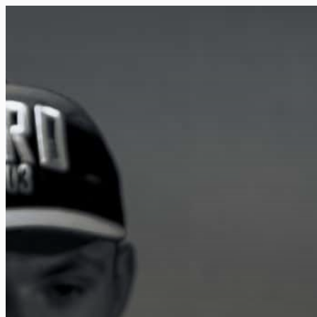
FR
NL