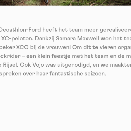
ech
Videos
ideo sharing services help to add rich media on the site and increase
isibility.
*
n Decathlon-Ford heeft het team meer gerealiseer
Vimeo
disallowed
ga akkoord met het ontvangen van deze nieuwsbrief en begrijp dat ik me op elk m
-
This service can install 8 cookies.
voudig kan afmelden
e XC-peloton. Dankzij Samara Maxwell won het tea
Allow
Deny
Aanmelden
eker XCO bij de vrouwen! Om dit te vieren orga
ckrider – een klein feestje met het team en de 
YouTube
disallowed
-
This service can install 4 cookies.
se Rijsel. Ook Vojo was uitgenodigd, en we maakt
Allow
Deny
preken over haar fantastische seizoen.