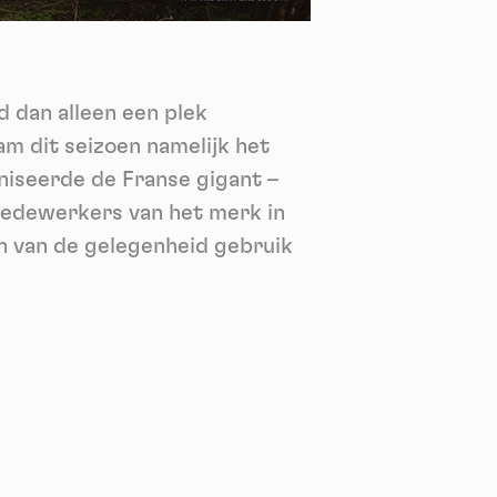
nie
*
 its
*
d dan alleen een plek
oment
m dit seizoen namelijk het
niseerde de Franse gigant –
medewerkers van het merk in
en van de gelegenheid gebruik