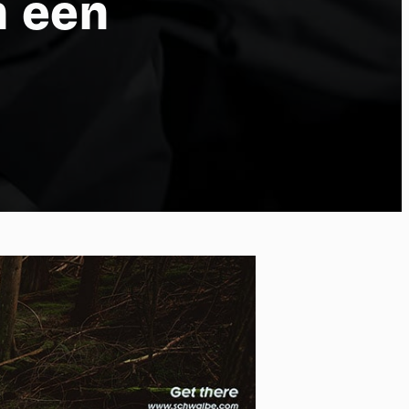
n een
 of