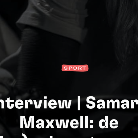
SPORT
nterview | Sama
S
Maxwell: de