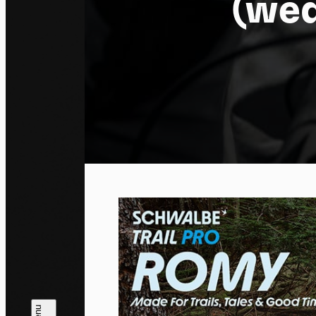
(wed
Co
By allo
trackin
Privac
Allow 