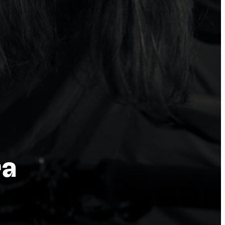
ra
por