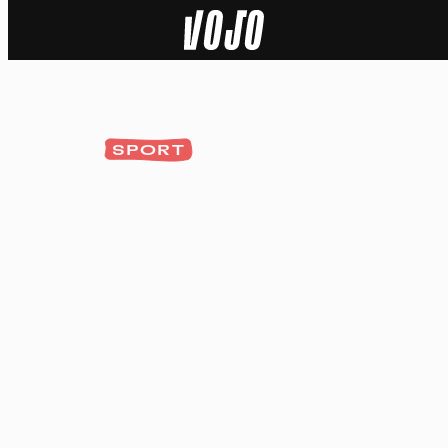
Home
Natuur
SPORT
Sport
Techniek
Actua
Video’s
Dossiers