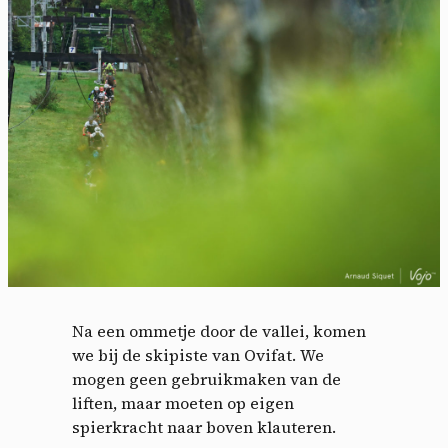
Cookies management
panel
Na een ommetje door de vallei, komen
we bij de skipiste van Ovifat. We
By allowing these third party services, you accept their
cookies and the use of tracking technologies necessary for
mogen geen gebruikmaken van de
their proper functioning.
liften, maar moeten op eigen
spierkracht naar boven klauteren.
Privacy policy