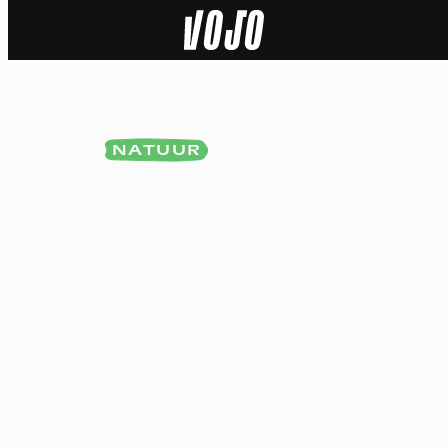
Home
Natuur
NATUUR
Sport
Techniek
Actua
Video’s
Dossiers