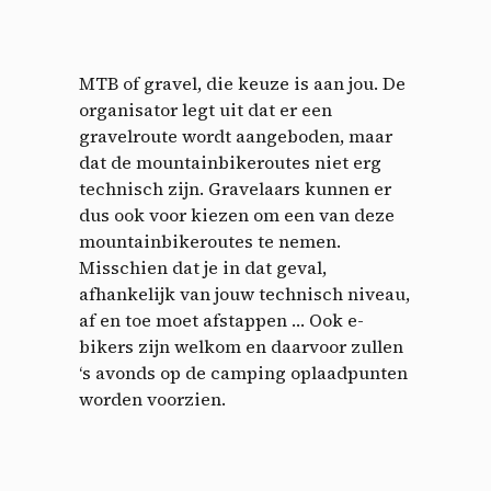
MTB of gravel, die keuze is aan jou. De
organisator legt uit dat er een
gravelroute wordt aangeboden, maar
dat de mountainbikeroutes niet erg
technisch zijn. Gravelaars kunnen er
dus ook voor kiezen om een ​​van deze
Cookies management
mountainbikeroutes te nemen.
Misschien dat je in dat geval,
panel
afhankelijk van jouw technisch niveau,
af en toe moet afstappen … Ook e-
By allowing these third party services, you accept their
bikers zijn welkom en daarvoor zullen
cookies and the use of tracking technologies necessary for
their proper functioning.
‘s avonds op de camping oplaadpunten
worden voorzien.
Privacy policy
Allow all cookies
Deny all cookies