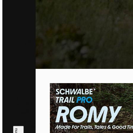
Co
By allo
trackin
Privac
Allow 