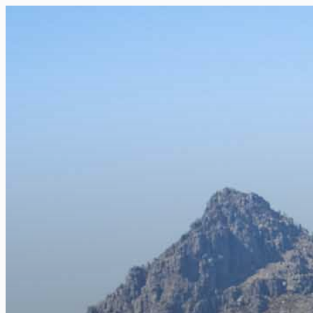
FR
NL