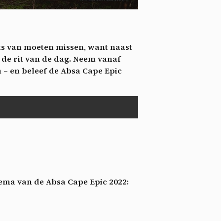
nie
*
 its
*
ets van moeten missen, want naast
oment
 de rit van de dag. Neem vanaf
 – en beleef de Absa Cape Epic
hema van de Absa Cape Epic 2022: