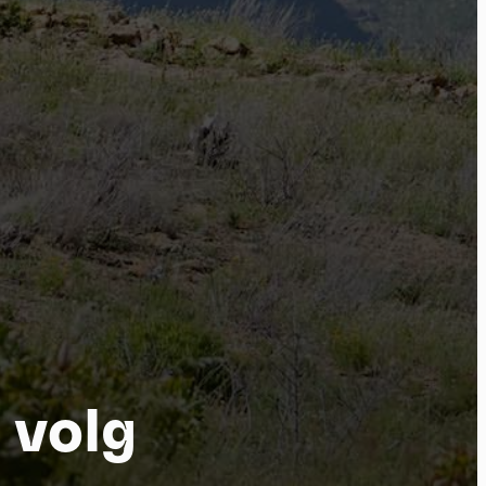
por
 volg