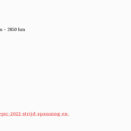
ctu
km – 2850 hm
m
ic-2022-strijd-spanning-en-