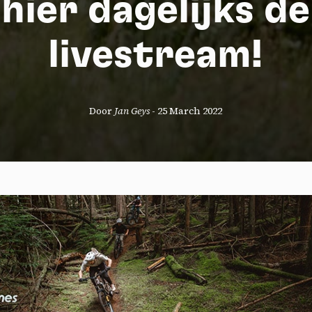
hier dagelijks de
livestream!
Door
Jan Geys
-
25 March 2022
okies management panel
wing these third party services, you accept their cookies and the use
g technologies necessary for their proper functioning.
y policy
all cookies
Deny all cookies