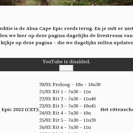
ech
Videos
ideo sharing services help to add rich media on the site and increase
isibility.
*
itie is de Absa Cape Epic reeds terug. En je zult er ni
Vimeo
disallowed
ga akkoord met het ontvangen van deze nieuwsbrief en begrijp dat ik me op elk m
-
This service can install 8 cookies.
len we hier op deze pagina dagelijks de livestream van
voudig kan afmelden
kijkje op deze pagina – die we dagelijks zullen updaten
Allow
Deny
Aanmelden
YouTube
disallowed
-
This service can install 4 cookies.
YouTube is disabled.
Allow
Deny
Allow
20/03: Proloog – 10u – 14u30
21/03: Rit 1 – 7u30 – 11u
22/03: Rit 2 – 7u30 – 11u40
23/03: Rit 3 – 7u30 – 10u45
Epic 2022 (CET):
Het rittensc
24/03: Rit 4 – 7u30 – 10u
25/03: Rit 5 – 7u30 – 11u20
26/03: Rit 6 – 7u30 – 11u