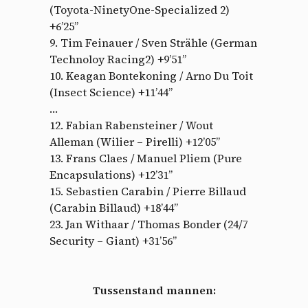
(Toyota-NinetyOne-Specialized 2)
+6’25”
9. Tim Feinauer / Sven Strähle (German
Technoloy Racing2) +9’51”
10. Keagan Bontekoning / Arno Du Toit
(Insect Science) +11’44”
…
12. Fabian Rabensteiner / Wout
Alleman (Wilier – Pirelli) +12’05”
13. Frans Claes / Manuel Pliem (Pure
Encapsulations) +12’31”
15. Sebastien Carabin / Pierre Billaud
(Carabin Billaud) +18’44”
23. Jan Withaar / Thomas Bonder (24/7
Security – Giant) +31’56”
Tussenstand mannen: