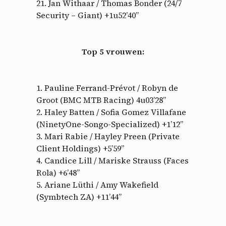
21. Jan Withaar / Thomas Bonder (24/7
Security – Giant) +1u52’40”
Top 5 vrouwen:
1. Pauline Ferrand-Prévot / Robyn de
Groot (BMC MTB Racing) 4u03’28”
2. Haley Batten / Sofia Gomez Villafane
(NinetyOne-Songo-Specialized) +1’12”
3. Mari Rabie / Hayley Preen (Private
Client Holdings) +5’59”
4. Candice Lill / Mariske Strauss (Faces
Rola) +6’48”
5. Ariane Lüthi / Amy Wakefield
(Symbtech ZA) +11’44”