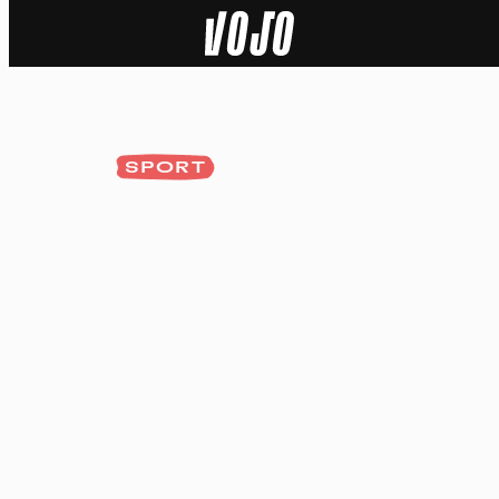
Home
Natuur
SPORT
Sport
Techniek
Actua
Video’s
Dossiers