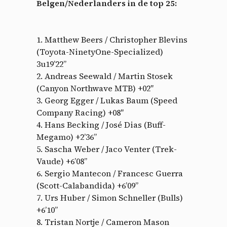
Belgen/Nederlanders in de top 25:
1. Matthew Beers / Christopher Blevins
(Toyota-NinetyOne-Specialized)
3u19’22”
2. Andreas Seewald / Martin Stosek
(Canyon Northwave MTB) +02″
3. Georg Egger / Lukas Baum (Speed
Company Racing) +08″
4. Hans Becking / José Dias (Buff-
Megamo) +2’36”
5. Sascha Weber / Jaco Venter (Trek-
Vaude) +6’08”
6. Sergio Mantecon / Francesc Guerra
(Scott-Calabandida) +6’09”
7. Urs Huber / Simon Schneller (Bulls)
+6’10”
8. Tristan Nortje / Cameron Mason