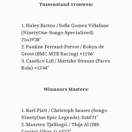
Tussenstand vrouwen:
1. Haley Batten / Sofia Gomez Villafane
(NinetyOne-Songo-Specialized)
21u19’38”
2. Pauline Ferrand-Prévot / Robyn de
Groot (BMC MTB Racing) +11’06”
3. Candice Lill / Mariske Strauss (Faces
Rola) +15’44”
Winnaars Masters:
1. Karl Platt / Christoph Sauser (Songo
NinetyOne Epic Legends) 3u44’21”
2. Maarten Tjallingii / Thijs Al (IBS
Capital Allies 1) +2’52”