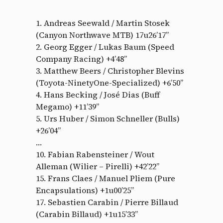
1. Andreas Seewald / Martin Stosek
(Canyon Northwave MTB) 17u26’17”
2. Georg Egger / Lukas Baum (Speed
Company Racing) +4’48”
3. Matthew Beers / Christopher Blevins
(Toyota-NinetyOne-Specialized) +6’50”
4. Hans Becking / José Dias (Buff
Megamo) +11’39”
5. Urs Huber / Simon Schneller (Bulls)
+26’04”
…
10. Fabian Rabensteiner / Wout
Alleman (Wilier – Pirelli) +42’22”
15. Frans Claes / Manuel Pliem (Pure
Encapsulations) +1u00’25”
17. Sebastien Carabin / Pierre Billaud
(Carabin Billaud) +1u15’33”