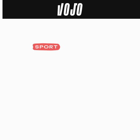
Home
Natuur
SPORT
Sport
Techniek
Actua
Video’s
Dossiers