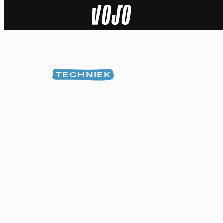
Home
Natuur
TECHNIEK
Sport
Techniek
Actua
Video’s
Dossiers