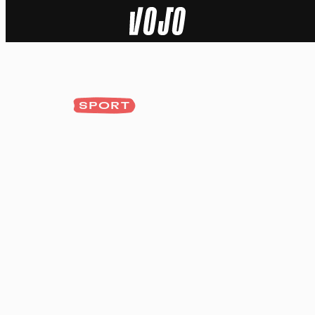
Home
Natuur
SPORT
Sport
Techniek
Actua
Video’s
Dossiers