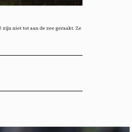
nie
*
 its
*
ijn niet tot aan de zee geraakt. Ze
oment