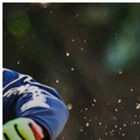
FR
NL