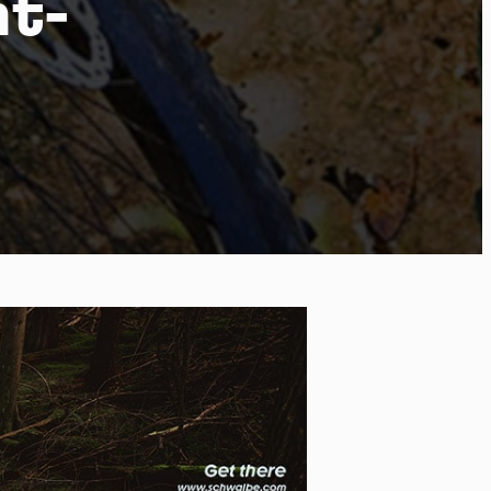
nt-
 of