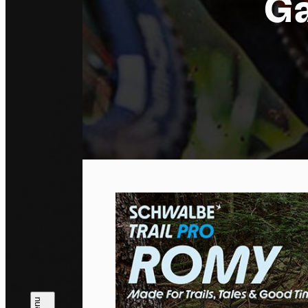
Ga
Co
By allo
trackin
Privac
Allow 