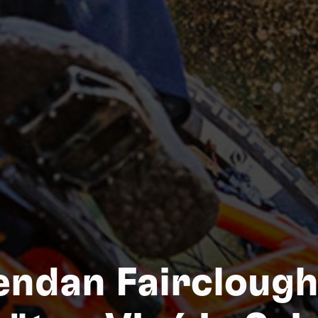
S
endan Fairclough