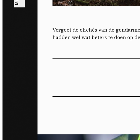
T
V
v
Vergeet de clichés van de gendarmes
Ik 
hadden wel wat beters te doen op de
een