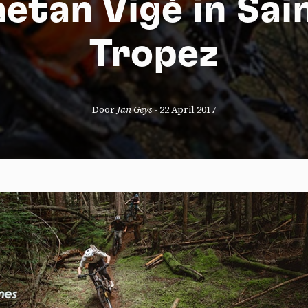
ëtan Vigé in Sai
Tropez
Door
Jan Geys
-
22 April 2017
okies management panel
wing these third party services, you accept their cookies and the use
g technologies necessary for their proper functioning.
y policy
all cookies
Deny all cookies