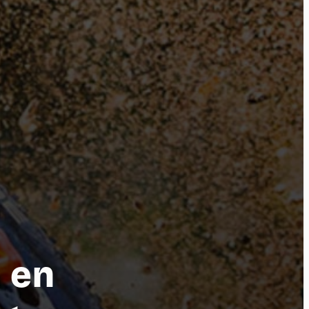
por
 en