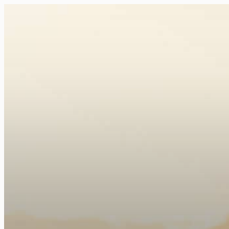
FR
NL