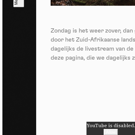
T
V
v
Zondag is het weer zover, dan 
Ik 
een
door het Zuid-Afrikaanse lands
dagelijks de livestream van d
deze pagina, die we dagelijks z
YouTube is disabled
Allow