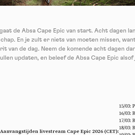
ech
Videos
ideo sharing services help to add rich media on the site and increase
isibility.
*
gaat de Absa Cape Epic van start. Acht dagen lan
Vimeo
disallowed
ga akkoord met het ontvangen van deze nieuwsbrief en begrijp dat ik me op elk m
-
This service can install 8 cookies.
voudig kan afmelden
chap. En je zult er niets van moeten missen, wan
Allow
Deny
Aanmelden
e rit van de dag. Neem de komende acht dagen dan
ullen updaten, en beleef de Absa Cape Epic alsof je
YouTube
disallowed
-
This service can install 4 cookies.
Allow
Deny
15/03: 
16/03: 
17/03: 
.
18/03: 
Aanvangstijden livestream Cape Epic 2026 (CET):
19/03: 