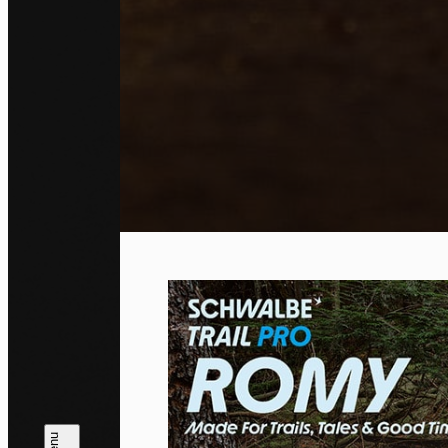
Co
By allo
trackin
Privac
Allow 