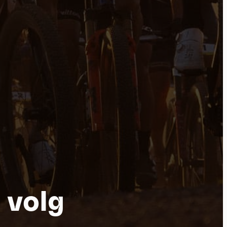
por
 volg