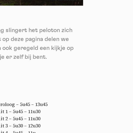
nie
*
 its
*
g slingert het peloton zich
oment
t op deze pagina delen we
 ook geregeld een kijkje op
 er zelf bij bent.
Proloog – 5u45 – 13u45
Rit 1 – 5u45 – 11u30
Rit 2 – 5u45 – 11u30
Rit 3 – 5u30 – 12u30
Rit 4 – 5u45 – 11u