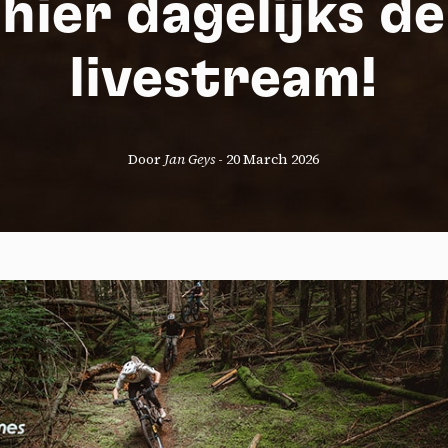
hier dagelijks de
livestream!
Door
Jan Geys
-
20 March 2026
okies management panel
wing these third party services, you accept their cookies and the use
g technologies necessary for their proper functioning.
y policy
all cookies
Deny all cookies