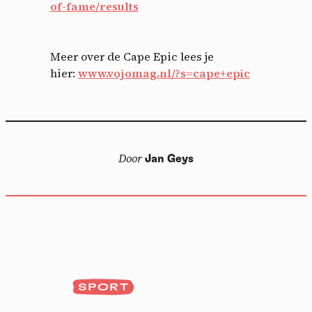
of-fame/results
Meer over de Cape Epic lees je
hier:
www.vojomag.nl/?s=cape+epic
Door
Jan Geys
SPORT