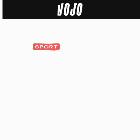
Home
Natuur
SPORT
Sport
Techniek
Actua
Video’s
Dossiers