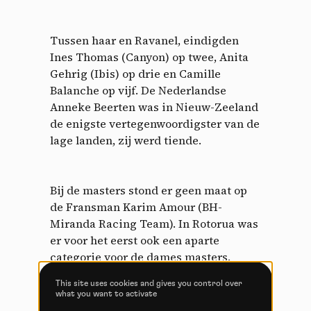
panel
By allowing these third party services, you accept their
Tussen haar en Ravanel, eindigden
cookies and the use of tracking technologies necessary for
Ines Thomas (Canyon) op twee, Anita
their proper functioning.
Gehrig (Ibis) op drie en Camille
Privacy policy
Balanche op vijf. De Nederlandse
Anneke Beerten was in Nieuw-Zeeland
Allow all cookies
Deny all cookies
de enigste vertegenwoordigster van de
lage landen, zij werd tiende.
Bij de masters stond er geen maat op
Videos
de Fransman Karim Amour (BH-
Miranda Racing Team). In Rotorua was
Video sharing services help to add rich media on the
site and increase its visibility.
er voor het eerst ook een aparte
categorie voor de dames masters.
Vimeo
disallowed
-
This service can
Daarin ging de zege naar de Nieuw-
install 8 cookies.
This site uses cookies and gives you control over
Zeelandse Melanie Blomfeld voor de
what you want to activate
Allow
Deny
Amerikaanse ex-crosscountryrenster