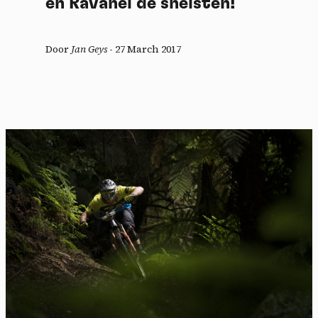
en Ravanel de snelsten!
Door
Jan Geys
-
27 March 2017