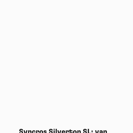
Cookies management
panel
By allowing these third party services, you accept their
cookies and the use of tracking technologies necessary for
their proper functioning.
Syncros Silverton SL: van