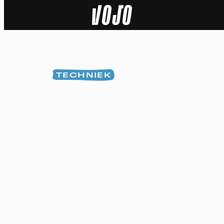
Home
Natuur
TECHNIEK
Sport
Techniek
Actua
Video’s
Dossiers