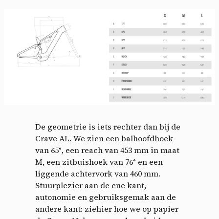
De geometrie is iets rechter dan bij de
Crave AL. We zien een balhoofdhoek
Cookies management
van 65°, een reach van 453 mm in maat
M, een zitbuishoek van 76° en een
panel
liggende achtervork van 460 mm.
Stuurplezier aan de ene kant,
By allowing these third party services, you accept their
autonomie en gebruiksgemak aan de
cookies and the use of tracking technologies necessary for
their proper functioning.
andere kant: ziehier hoe we op papier