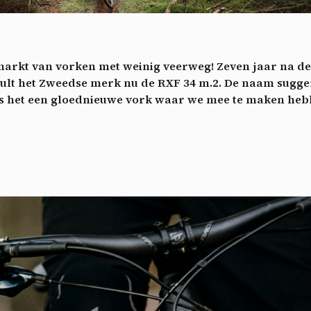
ech
Videos
ideo sharing services help to add rich media on the site and increase
isibility.
*
markt van vorken met weinig veerweg!
Zeven jaar na de
Vimeo
disallowed
ga akkoord met het ontvangen van deze nieuwsbrief en begrijp dat ik me op elk m
-
This service can install 8 cookies.
hult het Zweedse merk nu de RXF 34 m.2.
De naam sugger
voudig kan afmelden
 is het een gloednieuwe vork waar we mee te maken heb
Allow
Deny
Aanmelden
YouTube
disallowed
-
This service can install 4 cookies.
Allow
Deny