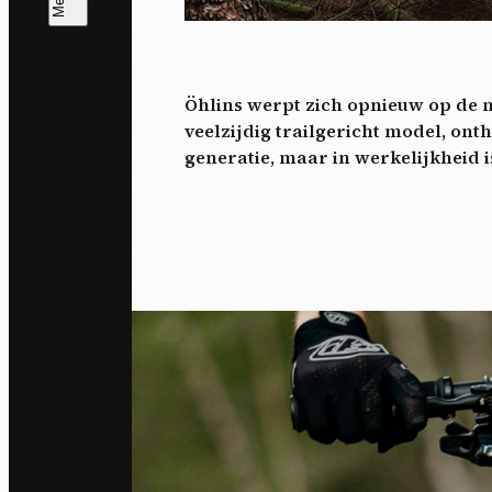
T
V
v
Öhlins werpt zich opnieuw op de 
Ik 
veelzijdig trailgericht model, ont
een
generatie, maar in werkelijkheid