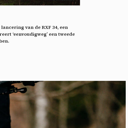
nie
*
 its
*
 lancering van de RXF 34, een
oment
eert ‘eenvoudigweg’ een tweede
ben.