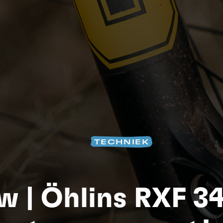
TECHNIEK
S
w | Öhlins RXF 34