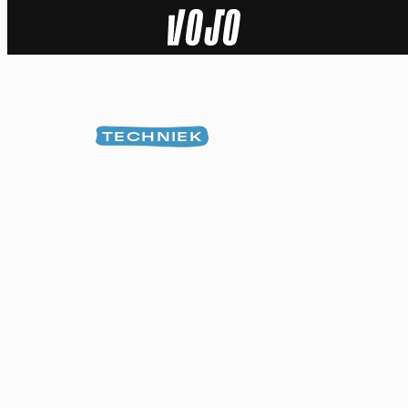
Home
Natuur
TECHNIEK
Sport
Techniek
Actua
Video’s
Dossiers