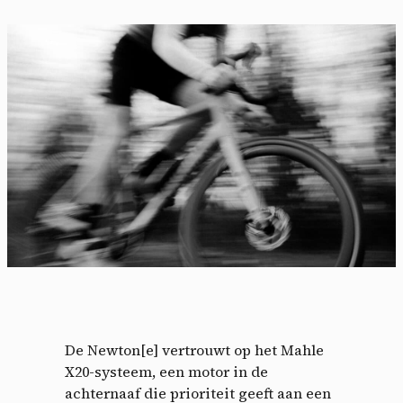
Cookies management
panel
By allowing these third party services, you accept their
cookies and the use of tracking technologies necessary for
their proper functioning.
Privacy policy
Allow all cookies
Deny all cookies
De Newton[e] vertrouwt op het Mahle
X20-systeem, een motor in de
achternaaf die prioriteit geeft aan een
Videos