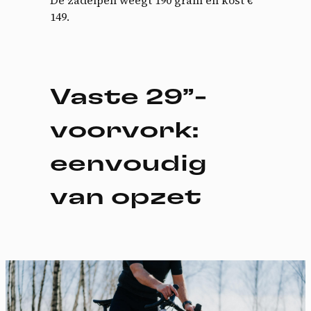
De zadelpen weegt 190 gram en kost €
149.
Vaste 29”-
voorvork:
eenvoudig
van opzet