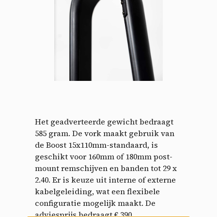
Cookies management
panel
By allowing these third party services, you accept their
cookies and the use of tracking technologies necessary for
their proper functioning.
Privacy policy
Allow all cookies
Deny all cookies
Het geadverteerde gewicht bedraagt
585 gram. De vork maakt gebruik van
de Boost 15x110mm-standaard, is
geschikt voor 160mm of 180mm post-
mount remschijven en banden tot 29 x
Videos
2.40. Er is keuze uit interne of externe
kabelgeleiding, wat een flexibele
Video sharing services help to add rich media on the
site and increase its visibility.
configuratie mogelijk maakt. De
adviesprijs bedraagt € 390.
Vimeo
disallowed
-
This service can