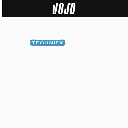
Home
Natuur
TECHNIEK
Sport
Techniek
Actua
Video’s
Dossiers