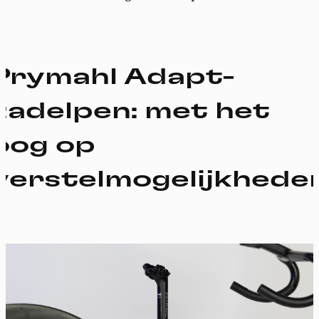
Prymahl Adapt-
zadelpen: met het
oog op
verstelmogelijkhede