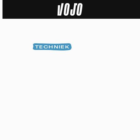
Home
Natuur
TECHNIEK
Sport
Techniek
Actua
Video’s
Dossiers