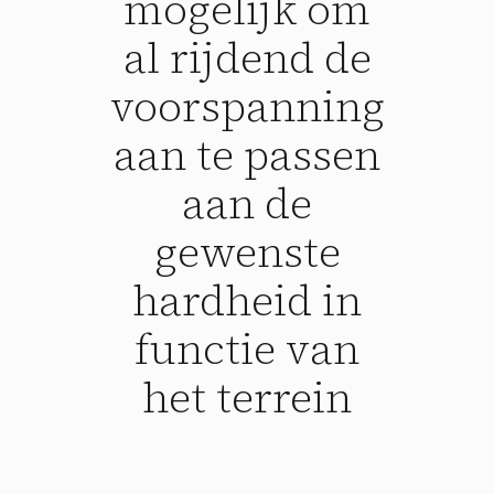
mogelijk om
al rijdend de
voorspanning
aan te passen
aan de
gewenste
hardheid in
functie van
het terrein