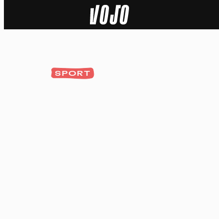
Home
Natuur
SPORT
Sport
Techniek
Actua
Video’s
Dossiers