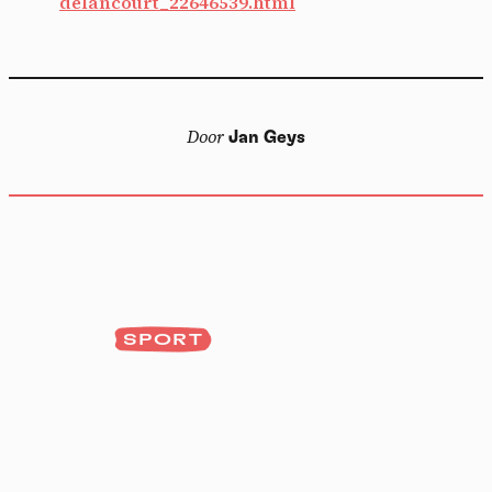
delancourt_22646539.html
Door
Jan Geys
SPORT