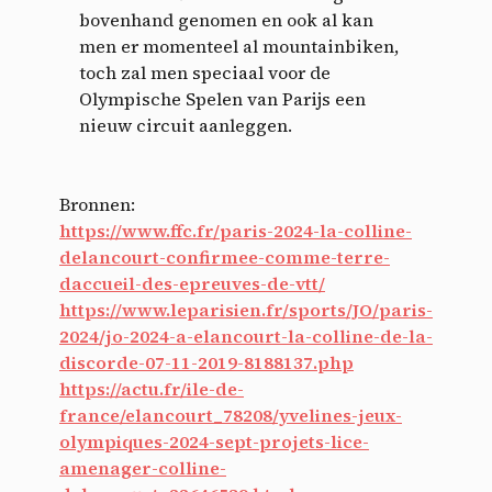
bovenhand genomen en ook al kan
men er momenteel al mountainbiken,
toch zal men speciaal voor de
Olympische Spelen van Parijs een
nieuw circuit aanleggen.
Bronnen:
https://www.ffc.fr/paris-2024-la-colline-
delancourt-confirmee-comme-terre-
daccueil-des-epreuves-de-vtt/
https://www.leparisien.fr/sports/JO/paris-
2024/jo-2024-a-elancourt-la-colline-de-la-
discorde-07-11-2019-8188137.php
https://actu.fr/ile-de-
france/elancourt_78208/yvelines-jeux-
olympiques-2024-sept-projets-lice-
amenager-colline-