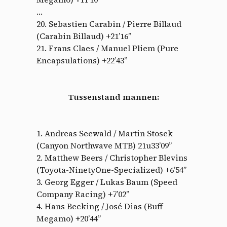
…
20. Sebastien Carabin / Pierre Billaud
(Carabin Billaud) +21’16”
21. Frans Claes / Manuel Pliem (Pure
Encapsulations) +22’43”
Tussenstand mannen:
1. Andreas Seewald / Martin Stosek
(Canyon Northwave MTB) 21u33’09”
2. Matthew Beers / Christopher Blevins
(Toyota-NinetyOne-Specialized) +6’54”
3. Georg Egger / Lukas Baum (Speed
Company Racing) +7’02”
4. Hans Becking / José Dias (Buff
Megamo) +20’44”