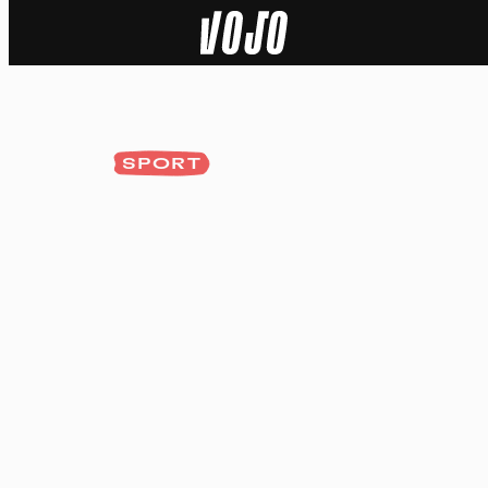
Home
Natuur
SPORT
Sport
Techniek
Actua
Video’s
Dossiers