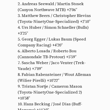
2. Andreas Seewald / Martin Stosek
(Canyon Northwave MTB) +2’06”
3. Matthew Beers / Christopher Blevins
(Toyota-NinetyOne-Specialized) +2’10”
4. Urs Huber / Simon Schneller (Bulls)
+3’25”
5. Georg Egger / Lukas Baum (Speed
Company Racing) +4’20”
6. Alberto Losada / Roberto Bou
(Cannondale TB-Protour) +5’59”
7. Sascha Weber / Jaco Venter (Trek-
Vaude) +7’09”
8. Fabian Rabensteiner / Wout Alleman
(Wilier-Pirelli) +10’22”
9. Tristan Nortje / Cameron Mason
(Toyota-NinetyOne-Specialized 2)
+10’58”
10. Hans Becking / José Dias (Buff-
Megamo) +11’10”