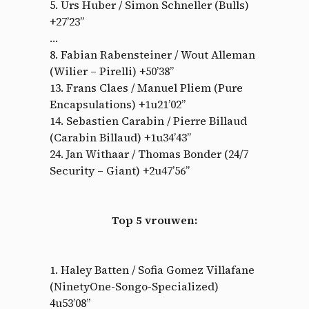
5. Urs Huber / Simon Schneller (Bulls)
+27’23”
…
8. Fabian Rabensteiner / Wout Alleman
(Wilier – Pirelli) +50’38”
13. Frans Claes / Manuel Pliem (Pure
Cookies management
Encapsulations) +1u21’02”
14. Sebastien Carabin / Pierre Billaud
panel
(Carabin Billaud) +1u34’43”
24. Jan Withaar / Thomas Bonder (24/7
By allowing these third party services, you accept their
Security – Giant) +2u47’56”
cookies and the use of tracking technologies necessary for
their proper functioning.
Privacy policy
Top 5 vrouwen:
Allow all cookies
Deny all cookies
1. Haley Batten / Sofia Gomez Villafane
(NinetyOne-Songo-Specialized)
4u53’08”