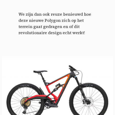
We zijn dan ook reuze benieuwd hoe
deze nieuwe Polygon zich op het
terrein gaat gedragen en of dit
revolutionaire design echt werkt!
Cookies management
panel
By allowing these third party services, you accept their
cookies and the use of tracking technologies necessary for
their proper functioning.
Privacy policy
Allow all cookies
Deny all cookies