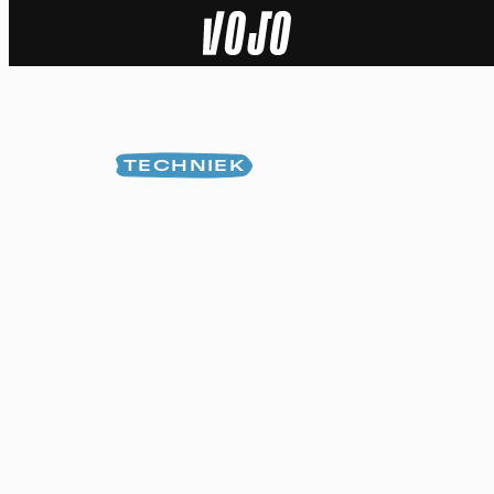
Home
Natuur
TECHNIEK
Sport
Techniek
Actua
Video’s
Dossiers