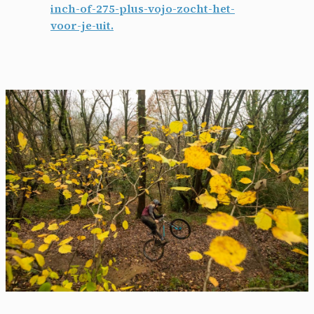
inch-of-275-plus-vojo-zocht-het-
voor-je-uit.