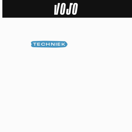
Home
Natuur
TECHNIEK
Sport
Techniek
Actua
Video’s
Dossiers