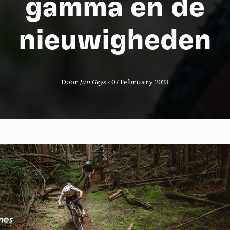
gamma en de
nieuwigheden
Door
Jan Geys
-
07 February 2023
okies management panel
wing these third party services, you accept their cookies and the use
g technologies necessary for their proper functioning.
y policy
all cookies
Deny all cookies