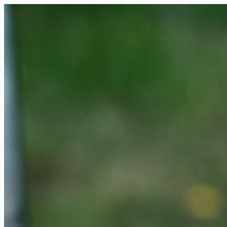
FR
NL