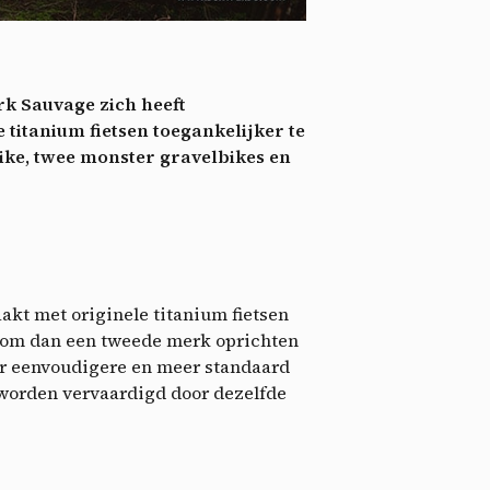
nie
*
 its
*
rk Sauvage zich heeft
oment
e titanium fietsen toegankelijker te
ike, twee monster gravelbikes en
akt met originele titanium fietsen
rom dan een tweede merk oprichten
or eenvoudigere en meer standaard
 worden vervaardigd door dezelfde