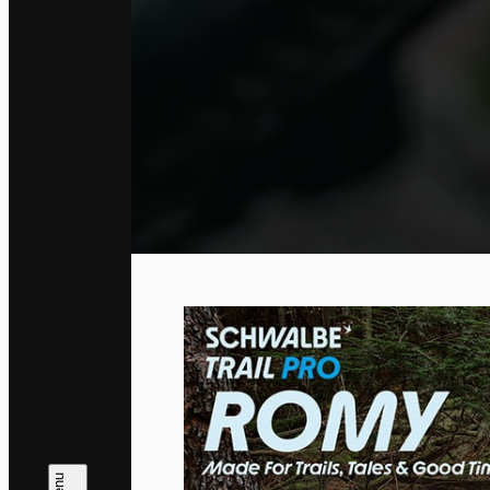
Co
By allo
trackin
Privac
Allow 