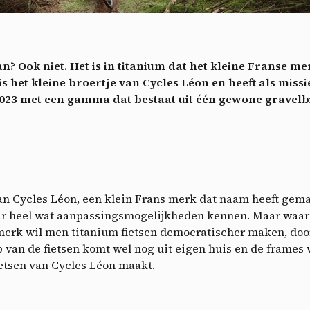
ech
Videos
ideo sharing services help to add rich media on the site and increase
isibility.
*
? Ook niet. Het is in titanium dat het kleine Franse me
Vimeo
disallowed
ga akkoord met het ontvangen van deze nieuwsbrief en begrijp dat ik me op elk m
-
This service can install 8 cookies.
s het kleine broertje van Cycles Léon en heeft als missi
voudig kan afmelden
2023 met een gamma dat bestaat uit één gewone gravelb
Allow
Deny
Aanmelden
YouTube
disallowed
-
This service can install 4 cookies.
Allow
Deny
van Cycles Léon, een klein Frans merk dat naam heeft gema
ar heel wat aanpassingsmogelijkheden kennen. Maar waa
merk wil men titanium fietsen democratischer maken, do
 van de fietsen komt wel nog uit eigen huis en de frames
etsen van Cycles Léon maakt.