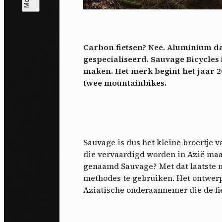
T
V
v
Carbon fietsen? Nee. Aluminium dan
Ik 
gespecialiseerd. Sauvage Bicycles i
een
maken. Het merk begint het jaar 
twee mountainbikes.
Sauvage is dus het kleine broertje 
die vervaardigd worden in Azië ma
genaamd Sauvage? Met dat laatste 
methodes te gebruiken. Het ontwerp
Aziatische onderaannemer die de fi