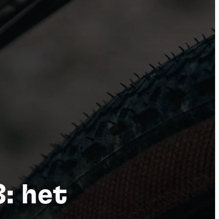
por
: het