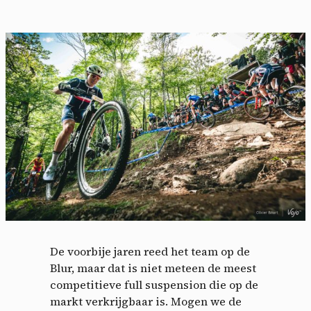
Cookies management
panel
By allowing these third party services, you accept their
De voorbije jaren reed het team op de
cookies and the use of tracking technologies necessary for
Blur, maar dat is niet meteen de meest
their proper functioning.
competitieve full suspension die op de
Privacy policy
markt verkrijgbaar is. Mogen we de