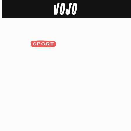
Home
Natuur
SPORT
Sport
Techniek
Actua
Video’s
Dossiers