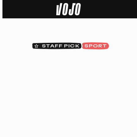
Home
Natuur
STAFF PICK
SPORT
Sport
Techniek
Actua
Video’s
Dossiers