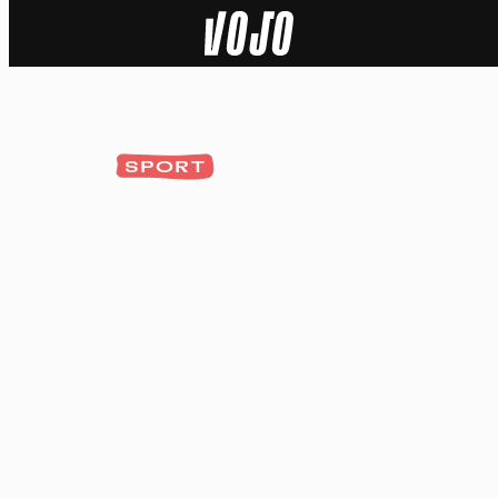
Home
Natuur
SPORT
Sport
Techniek
Actua
Video’s
Dossiers