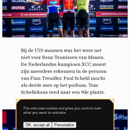
By allowing these third party services, you accept their
cookies and the use of tracking technologies necessary for
their proper functioning.
Privacy policy
Allow all cookies
Deny all cookies
Bij de U23-mannen was het weer net
niet voor Rens Teunissen van Manen.
De Nederlandse kampioen XCC moest
zijn meerdere erkennen in de persoon
Videos
van Finn Treudler. Paul Schehl mocht
Video sharing services help to add rich media on the
als derde mee op het podium. Tom
site and increase its visibility.
Schellekens reed naar een 9de plaats.
Vimeo
disallowed
-
This service can
install 8 cookies.
This site uses cookies and gives you control over
what you want to activate
Allow
Deny
OK, accept all
Personalize
YouTube
disallowed
-
This service can