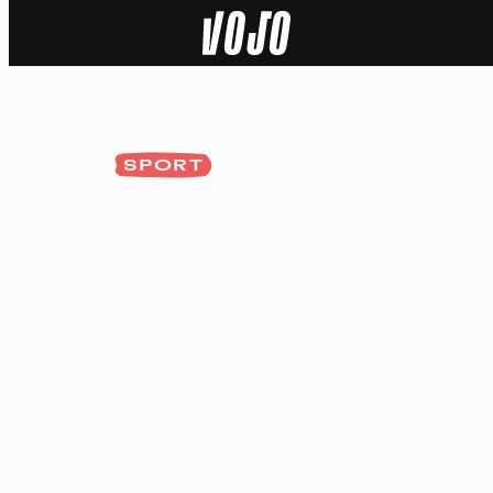
Home
Natuur
SPORT
Sport
Techniek
Actua
Video’s
Dossiers