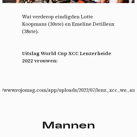
Wat verderop eindigden Lotte
Koopmans (30ste) en Emeline Detilleux
(38ste).
Uitslag World Cup XCC Lenzerheide
2022 vrouwen:
Cookies management
s://www.vojomag.com/app/uploads/2022/07/lenz_xcc_we_ana
panel
By allowing these third party services, you accept their
cookies and the use of tracking technologies necessary for
their proper functioning.
Mannen
Privacy policy