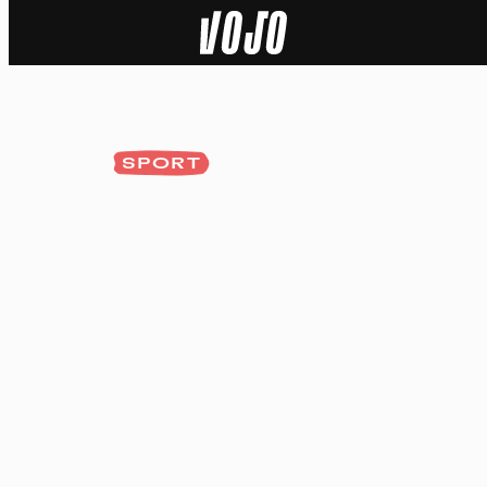
Home
Natuur
SPORT
Sport
Techniek
Actua
Video’s
Dossiers