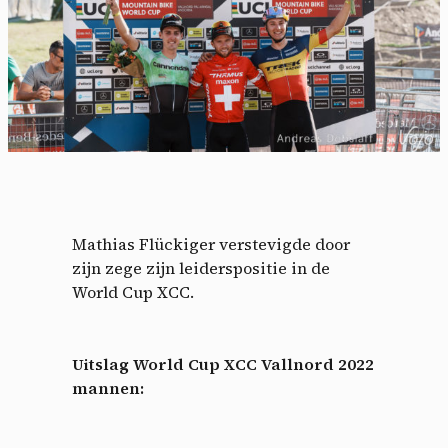
Mathias Flückiger verstevigde door
Cookies management
zijn zege zijn leiderspositie in de
World Cup XCC.
panel
By allowing these third party services, you accept their
Uitslag World Cup XCC Vallnord 2022
cookies and the use of tracking technologies necessary for
mannen:
their proper functioning.
Privacy policy