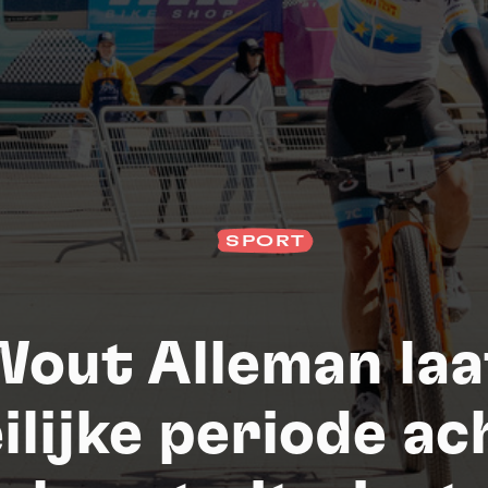
SPORT
Wout Alleman laa
S
ilijke periode ac