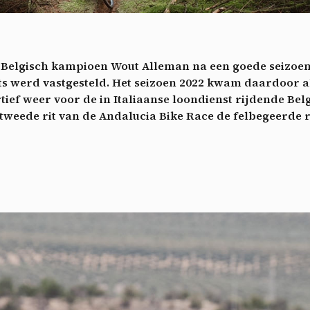
ech
Videos
ideo sharing services help to add rich media on the site and increase
isibility.
*
g Belgisch kampioen Wout Alleman na een goede seizoe
Vimeo
disallowed
ga akkoord met het ontvangen van deze nieuwsbrief en begrijp dat ik me op elk m
-
This service can install 8 cookies.
ts werd vastgesteld. Het seizoen 2022 kwam daardoor a
voudig kan afmelden
tief weer voor de in Italiaanse loondienst rijdende Be
Allow
Deny
Aanmelden
tweede rit van de Andalucia Bike Race de felbegeerde r
YouTube
disallowed
-
This service can install 4 cookies.
Allow
Deny