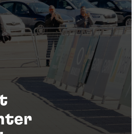
t
por
hter