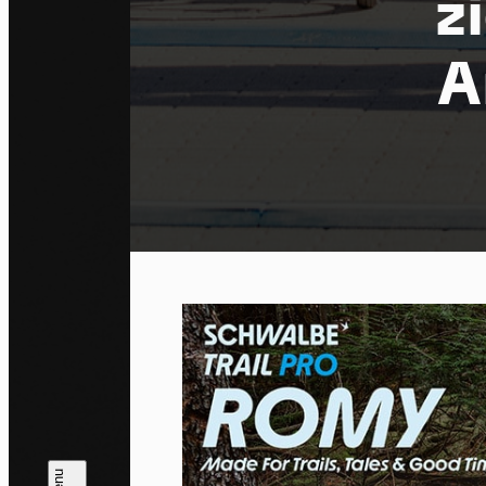
z
A
Co
By allo
trackin
Privac
Allow 