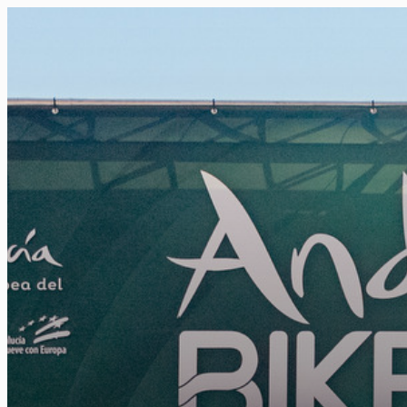
FR
NL