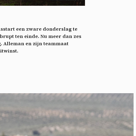
nie
*
 its
*
nsstart een zware donderslag te
oment
brupt ten einde. Nu meer dan zes
lg. Alleman en zijn teammaat
itwinst.