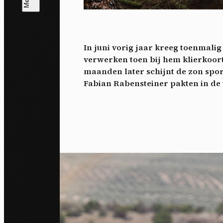
T
V
v
In juni vorig jaar kreeg toenmali
Ik 
verwerken toen bij hem klierkoor
een
maanden later schijnt de zon spor
Fabian Rabensteiner pakten in de 