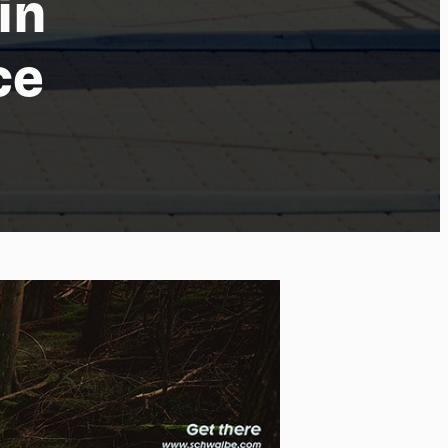
in
ce
 of