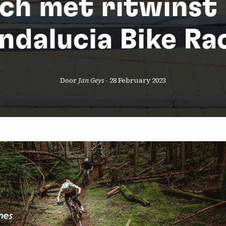
ich met ritwinst 
ndalucia Bike Ra
Door
Jan Geys
-
28 February 2023
okies management panel
wing these third party services, you accept their cookies and the use
g technologies necessary for their proper functioning.
y policy
all cookies
Deny all cookies