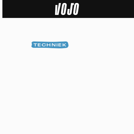
Home
Natuur
TECHNIEK
Sport
Techniek
Actua
Video’s
Dossiers