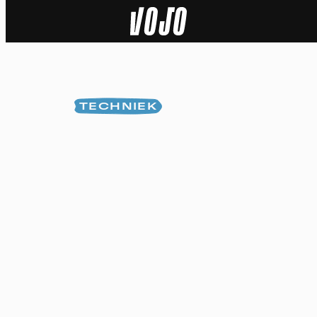
Home
Natuur
TECHNIEK
Sport
Techniek
Actua
Video’s
Dossiers