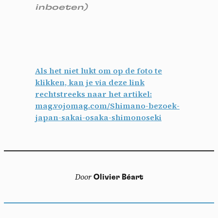
inboeten)
Cookies management
panel
Als het niet lukt om op de foto te
By allowing these third party services, you accept their
klikken, kan je via deze link
cookies and the use of tracking technologies necessary for
rechtstreeks naar het artikel:
their proper functioning.
mag.vojomag.com/Shimano-bezoek-
Privacy policy
japan-sakai-osaka-shimonoseki
Allow all cookies
Deny all cookies
Door
Olivier Béart
Videos
Video sharing services help to add rich media on the