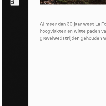
T
V
v
Al meer dan 30 jaar weet La F
Ik 
een
hoogvlakten en witte paden va
gravelwedstrijden gehouden wo