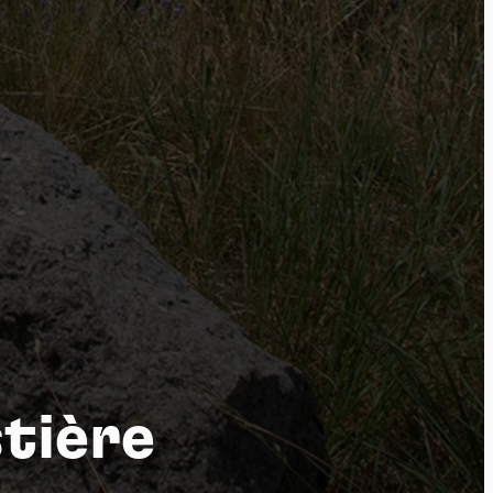
por
stière