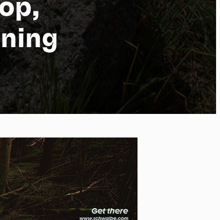
op,
nning
 of