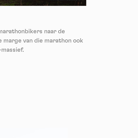
nie
*
 its
*
 marathonbikers naar de
oment
de marge van die marathon ook
-massief.