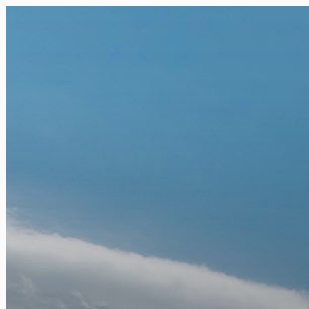
FR
NL