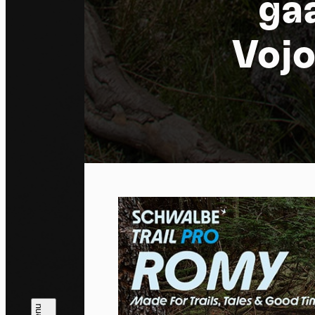
ga
Vojo
Co
By allo
trackin
Privac
Allow 