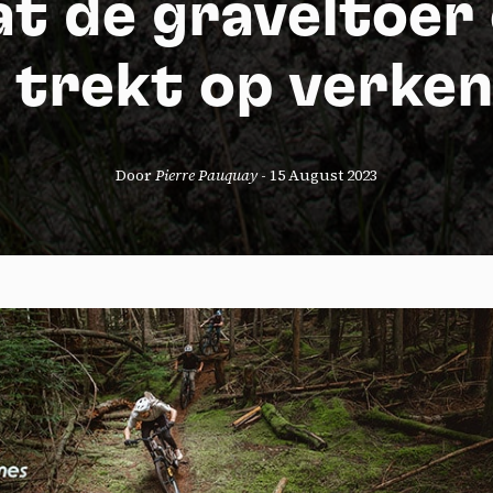
at de graveltoer 
 trekt op verke
Door
Pierre Pauquay
-
15 August 2023
okies management panel
wing these third party services, you accept their cookies and the use
g technologies necessary for their proper functioning.
y policy
all cookies
Deny all cookies