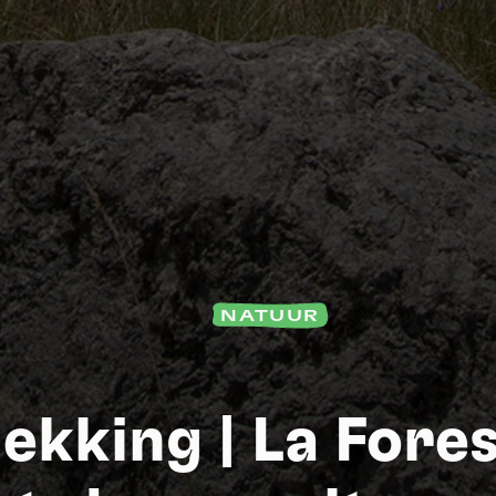
NATUUR
S
kking | La Fore