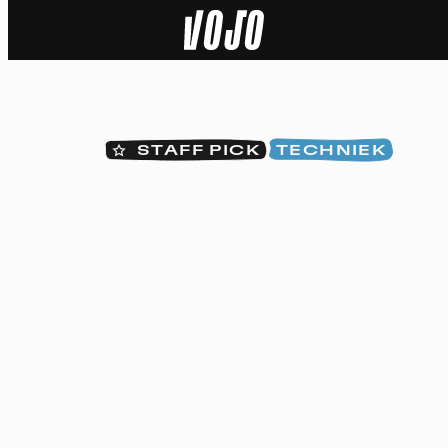
Home
Natuur
STAFF PICK
TECHNIEK
Sport
Techniek
Actua
Video’s
Dossiers