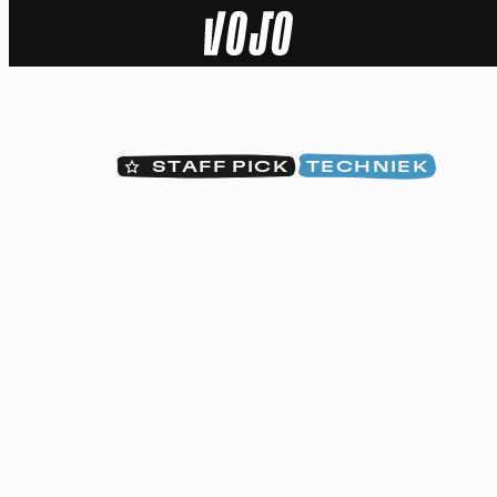
Home
Natuur
STAFF PICK
TECHNIEK
Sport
Techniek
Actua
Video’s
Dossiers